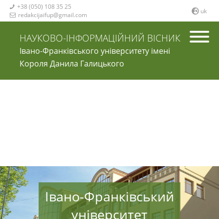
+38 (050) 108 35 25

uk
redakcijaifup@gmail.com

НАУКОВО-ІНФОРМАЦІЙНИЙ ВІСНИК
Івано-Франківського університету імені
Короля Данила Галицького
Івано-Франківський
університет