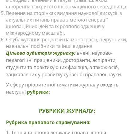
молодими вченими в галузі права, шляхом
створення відкритого інформаційного середовища.
Ведення на сторінках видання наукової дискусії із
актуальних питань права з метою генерації
інноваційних ідей та їх розповсюдження у
міжнародному масштабі.
Опублікування рецензій на монографії, підручники,
навчальні посібники та інші видання.
Цільова аудиторія журналу:
вчені, науково-
педагогічні працівники, докторанти, аспіранти,
студенти та практикуючих фахівців, а також осіб,
зацікавлених у розвитку сучасної правової науки.
У сферу пріоритетної тематики журналу входять
наступні
рубрики
:
РУБРИКИ ЖУРНАЛУ:
Рубрика правового спрямування:
1. Теорія та історія держави і права; історія