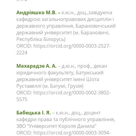
Андріяшко М.В. –
к.ю.н., доц.,завідуюча
кафедрою загальноправових дисциплін і
державного управління, Барановичський
державний університет (м. Барановичі,
Республіка Білорусь)
ORCID: https://orcid.org/0000-0003-2527-
2224
Махарадзе А. А.
– д.ю.н., проф., декан
юридичного факультету, Батумський
державний університет імені Шота
Руставеллі (м. Батумі, Грузія)
ORCID: https://orcid.org/0000-0002-3802-
5575
Бабецька І. Я.
– к.ю.н., доц., доцент
кафедри права та публічного управління,
ЗВО “Університет Короля Данила”
ORCID: https://orcid.org/0000-0003-3094-