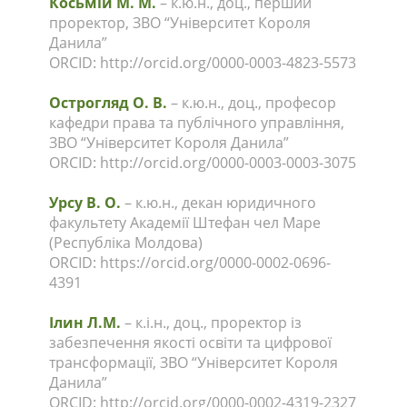
Косьмій М. М.
– к.ю.н., доц., перший
проректор, ЗВО “Університет Короля
Данила”
ORCID: http://orcid.org/0000-0003-4823-5573
Острогляд О. В.
– к.ю.н., доц., професор
кафедри права та публічного управління,
ЗВО “Університет Короля Данила”
ORCID: http://orcid.org/0000-0003-0003-3075
Урсу В. О.
– к.ю.н., декан юридичного
факультету Академії Штефан чел Маре
(Республіка Молдова)
ORCID: https://orcid.org/0000-0002-0696-
4391
Ілин Л.М.
– к.і.н., доц., проректор із
забезпечення якості освіти та цифрової
трансформації, ЗВО “Університет Короля
Данила”
ORCID: http://orcid.org/0000-0002-4319-2327