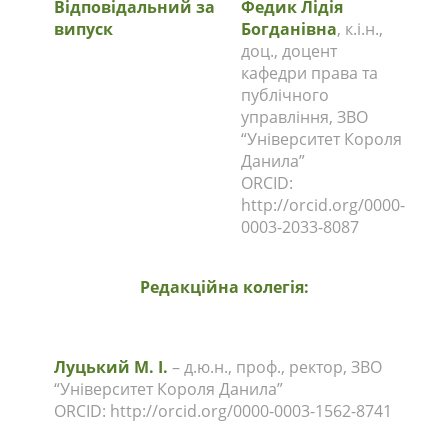
Відповідальний за
Федик Лідія
випуск
Богданівна
, к.і.н.,
доц., доцент
кафедри права та
публічного
управління, ЗВО
“Університет Короля
Данила”
ORCID:
http://orcid.org/0000-
0003-2033-8087
Редакційна колегія:
Луцький М. І.
– д.ю.н., проф., ректор, ЗВО
“Університет Короля Данила”
ORCID: http://orcid.org/0000-0003-1562-8741