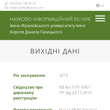
+38 (050) 108 35 25

uk
redakcijaifup@gmail.com

НАУКОВО-ІНФОРМАЦІЙНИЙ ВІСНИК
Івано-Франківського університету імені
Короля Данила Галицького
ВИХІДНІ ДАНІ
Рік заснування:
2010
Свідоцтво про
КВ №17191-5961
державну
ПР від 23.11.2010
реєстрацію:
Фахова реєстрація:
Наказ МОН України