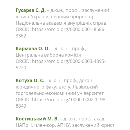
Гусарєв С. Д.
– д.ю.н., проф., заслужений
юрист України, перший проректор,
Національна академія внутрішніх справ
ORCID: https://orcid.org/0000-0001-8586-
3362
Кармаза О. О.
– д. ю. н., проф.,
Центральна виборча комісія
ORCID: https://orcid.org/0000-0003-4895-
5220
Котуха О. С.
– к.ю.н., проф., декан
юридичного факультету, Львівський
торговельно-економічний університет
ORCID: https://orcid.org/ 0000-0002-1198-
8849
Костицький М. В.
– д.ю.н., проф., акад.
НАПрН, член-кор. АПНУ, заслужений юрист