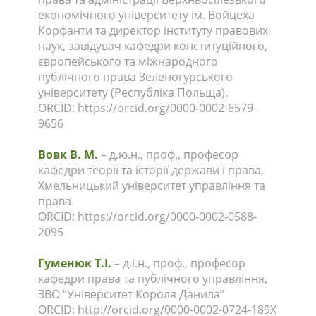
економічного університету ім. Войцеха
Корфанти та директор інституту правових
наук, завідувач кафедри конституційного,
європейського та міжнародного
публічного права Зеленогурського
університету (Республіка Польща).
ORCID: https://orcid.org/0000-0002-6579-
9656
Вовк В. М.
– д.ю.н., проф., професор
кафедри теорії та історії держави і права,
Хмельницький університет управління та
права
ORCID: https://orcid.org/0000-0002-0588-
2095
Гуменюк Т.І.
– д.і.н., проф., професор
кафедри права та публічного управління,
ЗВО “Університет Короля Данила”
ORCID: http://orcid.org/0000-0002-0724-189X