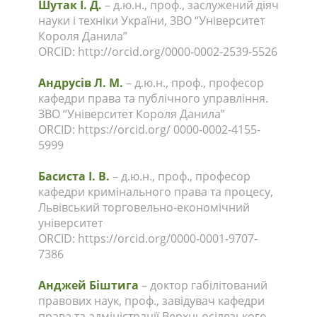
Шутак І. Д.
– д.ю.н., проф., заслужений діяч
науки і техніки України, ЗВО “Університет
Короля Данила”
ORCID: http://orcid.org/0000-0002-2539-5526
Андрусів Л. М.
– д.ю.н., проф., професор
кафедри права та публічного управління.
ЗВО “Університет Короля Данила”
ORCID: https://orcid.org/ 0000-0002-4155-
5999
Басиста І. В.
– д.ю.н., проф., професор
кафедри кримінального права та процесу,
Львівський торговельно-економічний
університет
ORCID: https://orcid.org/0000-0001-9707-
7386
Анджей Біштига
– доктор габілітований
правових наук, проф., завідувач кафедри
права та адміністрації Верхньосілезького