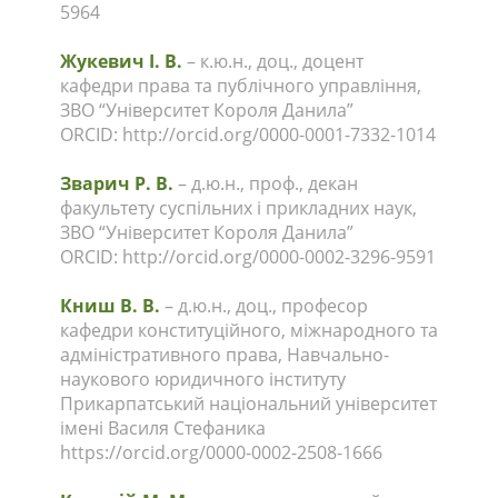
5964
Жукевич І. В.
– к.ю.н., доц., доцент
кафедри права та публічного управління,
ЗВО “Університет Короля Данила”
ORCID: http://orcid.org/0000-0001-7332-1014
Зварич Р. В.
– д.ю.н., проф., декан
факультету суспільних і прикладних наук,
ЗВО “Університет Короля Данила”
ORCID: http://orcid.org/0000-0002-3296-9591
Книш В. В.
– д.ю.н., доц., професор
кафедри конституційного, міжнародного та
адміністративного права, Навчально-
наукового юридичного інституту
Прикарпатський національний університет
імені Василя Стефаника
https://orcid.org/0000-0002-2508-1666